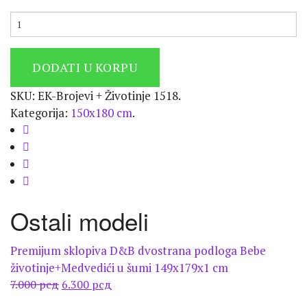
DODATI U KORPU
SKU:
EK-Brojevi + Životinje 1518
.
Kategorija:
150x180 cm
.
Ostali modeli
Premijum sklopiva D&B dvostrana podloga Bebe
životinje+Medvedići u šumi 149x179x1 cm
Оригинална
Тренутна
7.000
рсд
6.300
рсд
цена
цена