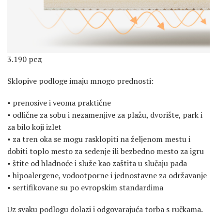
3.190
рсд
Sklopive podloge imaju mnogo prednosti:
• prenosive i veoma praktične
• odlične za sobu i nezamenjive za plažu, dvorište, park i
za bilo koji izlet
• za tren oka se mogu rasklopiti na željenom mestu i
dobiti toplo mesto za sedenje ili bezbedno mesto za igru
• štite od hladnoće i služe kao zaštita u slučaju pada
• hipoalergene, vodootporne i jednostavne za održavanje
• sertifikovane su po evropskim standardima
Uz svaku podlogu dolazi i odgovarajuća torba s ručkama.