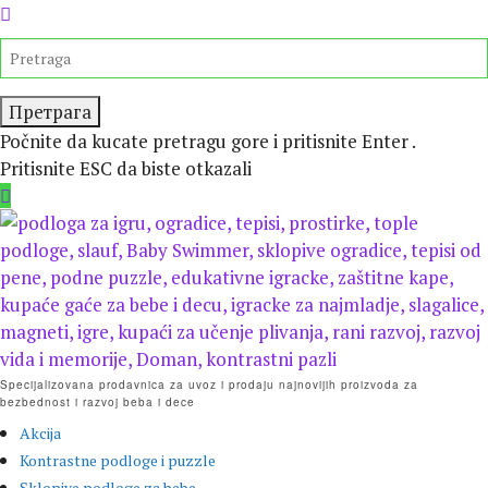
Preskočite
isecanje
TRAŽITE
Počnite da kucate pretragu gore i pritisnite Enter .
Pritisnite ESC da biste otkazali
Specijalizovana prodavnica za uvoz i prodaju najnovijih proizvoda za
bezbednost i razvoj beba i dece
Akcija
Kontrastne podloge i puzzle
Sklopive podloge za bebe