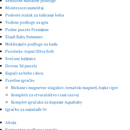
Senzorne masažne podloge
Montessori nameštaj
Podesivi stalak za tuširanje beba
Vodene podloge za igru
Podne puzzle Premijum
Šlaufi Baby Swimmer
Neklizajuće podloge za kadu
Prostirke-tepisi Ultra Soft
Svečane haljinice
Drvene 3d puzzle
Kupaći za bebe i decu
Pravilne igračke
Mekane i magnetne slagalice, tematski magneti, bajke i igre
Kompleti za stvaralaštvo i rani razvoj
Komplet igračaka za kupanje Aquababy
Igračke za najmlađe 0+
Akcija
Kontrastne podloge i puzzle