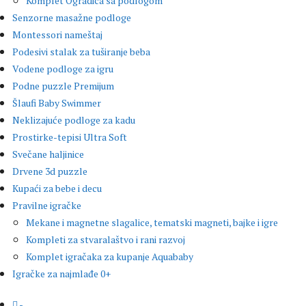
Komplet Ogradica sa podlogom
Senzorne masažne podloge
Montessori nameštaj
Podesivi stalak za tuširanje beba
Vodene podloge za igru
Podne puzzle Premijum
Šlaufi Baby Swimmer
Neklizajuće podloge za kadu
Prostirke-tepisi Ultra Soft
Svečane haljinice
Drvene 3d puzzle
Kupaći za bebe i decu
Pravilne igračke
Mekane i magnetne slagalice, tematski magneti, bajke i igre
Kompleti za stvaralaštvo i rani razvoj
Komplet igračaka za kupanje Aquababy
Igračke za najmlađe 0+
-