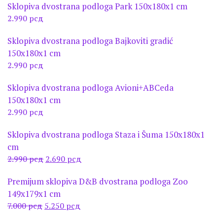
Sklopiva dvostrana podloga Park 150x180x1 cm
је
је:
2.990
рсд
била:
6.300 рсд.
7.000 рсд.
Sklopiva dvostrana podloga Bajkoviti gradić
150x180x1 cm
2.990
рсд
Sklopiva dvostrana podloga Avioni+ABCeda
150x180x1 cm
2.990
рсд
Sklopiva dvostrana podloga Staza i Šuma 150x180x1
cm
Оригинална
Тренутна
2.990
рсд
2.690
рсд
цена
цена
Premijum sklopiva D&B dvostrana podloga Zoo
је
је:
149x179x1 cm
била:
2.690 рсд.
Оригинална
Тренутна
7.000
рсд
5.250
рсд
2.990 рсд.
цена
цена