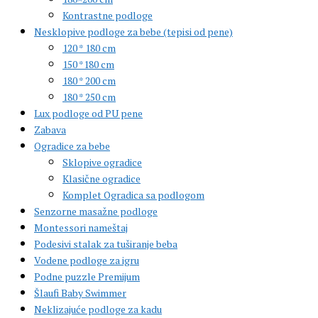
Kontrastne podloge
Nesklopive podloge za bebe (tepisi od pene)
120 * 180 cm
150 *180 cm
180 * 200 cm
180 * 250 cm
Lux podloge od PU pene
Zabava
Ogradice za bebe
Sklopive ogradice
Klasične ogradice
Komplet Ogradica sa podlogom
Senzorne masažne podloge
Montessori nameštaj
Podesivi stalak za tuširanje beba
Vodene podloge za igru
Podne puzzle Premijum
Šlaufi Baby Swimmer
Neklizajuće podloge za kadu