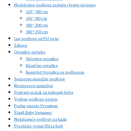
Nesklopive podloge za bebe (tepisi od pene)
120 * 180 cm
150 *180 cm
180 * 200 cm
180 * 250 cm
Lux podloge od PU pene
Zabava
Ogradice za bebe
Sklopive ogradice
Klasične ogradice
Komplet Ogradica sa podlogom
Senzorne masažne podloge
Montessori nameštaj
Podesivi stalak za tuširanje beba
Vodene podloge za igru
Podne puzzle Premijum
Šlaufi Baby Swimmer
Neklizajuće podloge za kadu
Prostirke-tepisi Ultra Soft