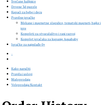
Svečane haljinice
Drvene 3d puzzle
Kupaći za bebe i decu
Pravilne igračke
Mekane i magnetne slagalice, tematski magneti, bajke i
igre
Kompleti za stvaralaštvo i rani razvoj
Komplet igračaka za kupanje Aquababy
Igračke za najmlađe 0+
-
Kako naručiti
Pravila i uslovi
Maloprodaja
Veleprodaja/Kontakt