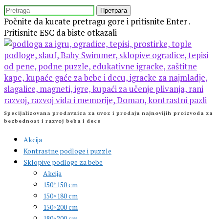
Preskočite
TRAŽITE
isecanje
Počnite da kucate pretragu gore i pritisnite Enter .
Pritisnite ESC da biste otkazali
Specijalizovana prodavnica za uvoz i prodaju najnovijih proizvoda za
bezbednost i razvoj beba i dece
Akcija
Kontrastne podloge i puzzle
Sklopive podloge za bebe
Akcija
150*150 cm
150×180 cm
150×200 cm
180×200 cm