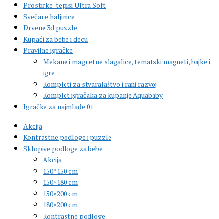
Prostirke-tepisi Ultra Soft
Svečane haljinice
Drvene 3d puzzle
Kupaći za bebe i decu
Pravilne igračke
Mekane i magnetne slagalice, tematski magneti, bajke i
igre
Kompleti za stvaralaštvo i rani razvoj
Komplet igračaka za kupanje Aquababy
Igračke za najmlađe 0+
Akcija
Kontrastne podloge i puzzle
Sklopive podloge za bebe
Akcija
150*150 cm
150×180 cm
150×200 cm
180×200 cm
Kontrastne podloge