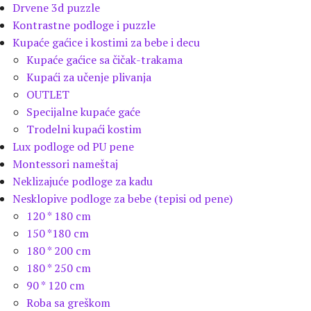
Drvene 3d puzzle
Kontrastne podloge i puzzle
Kupaće gaćice i kostimi za bebe i decu
Kupaće gaćice sa čičak-trakama
Kupaći za učenje plivanja
OUTLET
Specijalne kupaće gaće
Trodelni kupaći kostim
Lux podloge od PU pene
Montessori nameštaj
Neklizajuće podloge za kadu
Nesklopive podloge za bebe (tepisi od pene)
120 * 180 cm
150 *180 cm
180 * 200 cm
180 * 250 cm
90 * 120 cm
Roba sa greškom