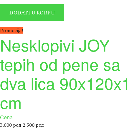
цена
цена
је
је:
DODATI U KORPU
била:
4.230 рсд.
4.700 рсд.
Promocija!
Nesklopivi JOY
tepih od pene sa
dva lica 90x120x1
cm
Cena
Оригинална
Тренутна
3.000
рсд
2.500
рсд
цена
цена