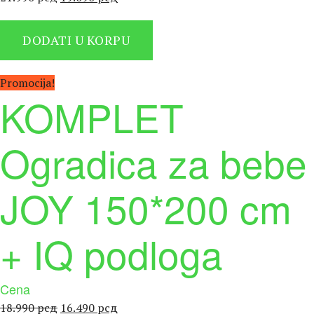
цена
цена
је
је:
DODATI U KORPU
била:
19.090 рсд.
21.990 рсд.
Promocija!
KOMPLET
Ogradica za bebe
JOY 150*200 cm
+ IQ podloga
Cena
Оригинална
Тренутна
18.990
рсд
16.490
рсд