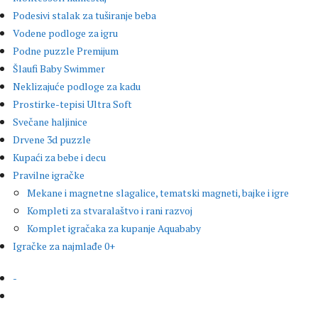
Podesivi stalak za tuširanje beba
Vodene podloge za igru
Podne puzzle Premijum
Šlaufi Baby Swimmer
Neklizajuće podloge za kadu
Prostirke-tepisi Ultra Soft
Svečane haljinice
Drvene 3d puzzle
Kupaći za bebe i decu
Pravilne igračke
Mekane i magnetne slagalice, tematski magneti, bajke i igre
Kompleti za stvaralaštvo i rani razvoj
Komplet igračaka za kupanje Aquababy
Igračke za najmlađe 0+
-