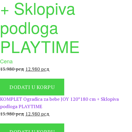
+ Sklopiva
podloga
PLAYTIME
Cena
Оригинална
Тренутна
13.980
рсд
12.980
рсд
цена
цена
је
је:
DODATI U KORPU
била:
12.980 рсд.
13.980 рсд.
KOMPLET Ogradica za bebe JOY 120*180 cm + Sklopiva
podloga PLAYTIME
Оригинална
Тренутна
13.980
рсд
12.980
рсд
цена
цена
је
је:
DODATI U KORPU