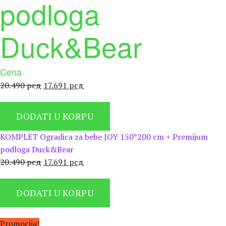
podloga
Duck&Bear
Cena
Оригинална
Тренутна
20.490
рсд
17.691
рсд
цена
цена
је
је:
DODATI U KORPU
била:
17.691 рсд.
20.490 рсд.
KOMPLET Ogradica za bebe JOY 150*200 cm + Premijum
podloga Duck&Bear
Оригинална
Тренутна
20.490
рсд
17.691
рсд
цена
цена
је
је:
DODATI U KORPU
била:
17.691 рсд.
20.490 рсд.
Promocija!