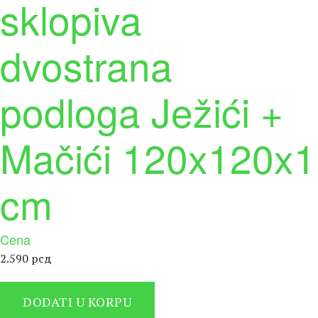
sklopiva
dvostrana
podloga Ježići +
Mačići 120x120x1
cm
Cena
2.590
рсд
DODATI U KORPU