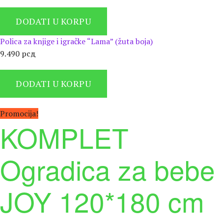
DODATI U KORPU
Polica za knjige i igračke “Lama” (žuta boja)
9.490
рсд
DODATI U KORPU
Promocija!
KOMPLET
Ogradica za bebe
JOY 120*180 cm