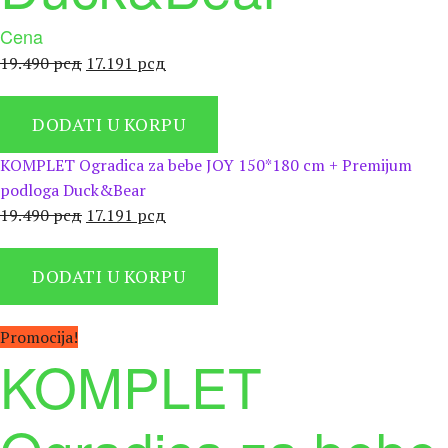
Cena
Оригинална
Тренутна
19.490
рсд
17.191
рсд
цена
цена
је
је:
DODATI U KORPU
била:
17.191 рсд.
19.490 рсд.
KOMPLET Ogradica za bebe JOY 150*180 cm + Premijum
podloga Duck&Bear
Оригинална
Тренутна
19.490
рсд
17.191
рсд
цена
цена
је
је:
DODATI U KORPU
била:
17.191 рсд.
19.490 рсд.
Promocija!
KOMPLET