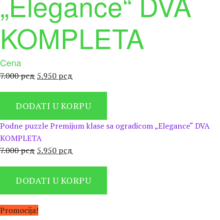
„Elegance“ DVA
KOMPLETA
Cena
Оригинална
Тренутна
7.000
рсд
5.950
рсд
цена
цена
је
је:
DODATI U KORPU
била:
5.950 рсд.
7.000 рсд.
Podne puzzle Premijum klase sa ogradicom „Elegance“ DVA
KOMPLETA
Оригинална
Тренутна
7.000
рсд
5.950
рсд
цена
цена
је
је:
DODATI U KORPU
била:
5.950 рсд.
7.000 рсд.
Promocija!