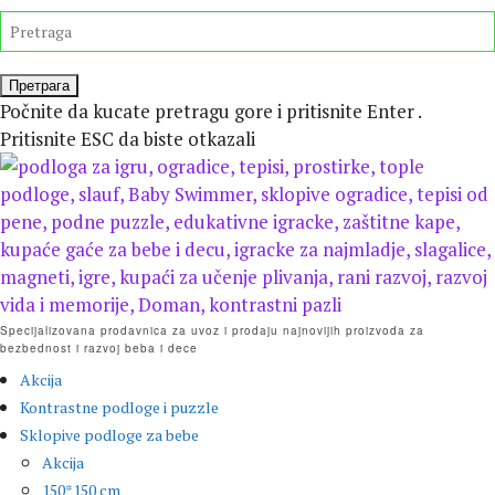
Preskočite
TRAŽITE
isecanje
Počnite da kucate pretragu gore i pritisnite Enter .
Pritisnite ESC da biste otkazali
Specijalizovana prodavnica za uvoz i prodaju najnovijih proizvoda za
bezbednost i razvoj beba i dece
Akcija
Kontrastne podloge i puzzle
Sklopive podloge za bebe
Akcija
150*150 cm