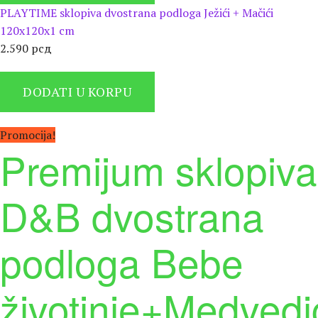
PLAYTIME sklopiva dvostrana podloga Ježići + Mačići
120x120x1 cm
2.590
рсд
DODATI U KORPU
Promocija!
Premijum sklopiva
D&B dvostrana
podloga Bebe
životinje+Medvedi