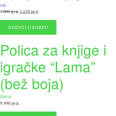
cm
Оригинална
Тренутна
7.000
рсд
5.250
рсд
цена
цена
је
је:
DODATI U KORPU
била:
5.250 рсд.
7.000 рсд.
Polica za knjige i
igračke “Lama”
(bež boja)
Cena
9.490
рсд