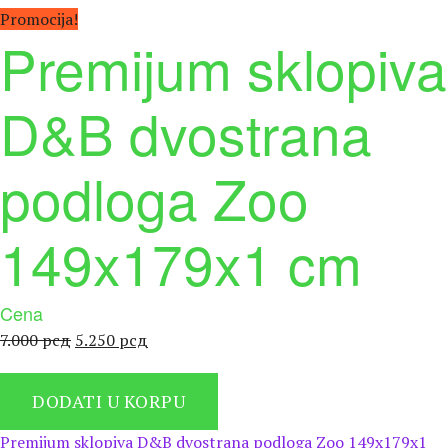
Promocija!
Premijum sklopiva
D&B dvostrana
podloga Zoo
149x179x1 cm
Cena
Оригинална
Тренутна
7.000
рсд
5.250
рсд
цена
цена
је
је:
DODATI U KORPU
била:
5.250 рсд.
7.000 рсд.
Premijum sklopiva D&B dvostrana podloga Zoo 149x179x1