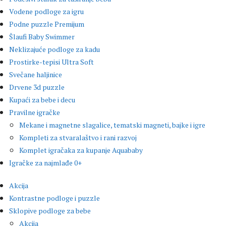
Vodene podloge za igru
Podne puzzle Premijum
Šlaufi Baby Swimmer
Neklizajuće podloge za kadu
Prostirke-tepisi Ultra Soft
Svečane haljinice
Drvene 3d puzzle
Kupaći za bebe i decu
Pravilne igračke
Mekane i magnetne slagalice, tematski magneti, bajke i igre
Kompleti za stvaralaštvo i rani razvoj
Komplet igračaka za kupanje Aquababy
Igračke za najmlađe 0+
Akcija
Kontrastne podloge i puzzle
Sklopive podloge za bebe
Akcija