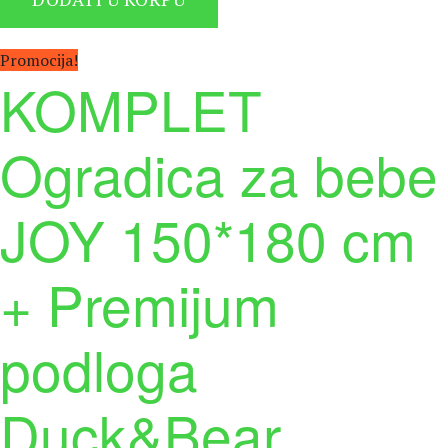
била:
12.980 рсд.
13.980 рсд.
Promocija!
KOMPLET
Ogradica za bebe
JOY 150*180 cm
+ Premijum
podloga
Duck&Bear