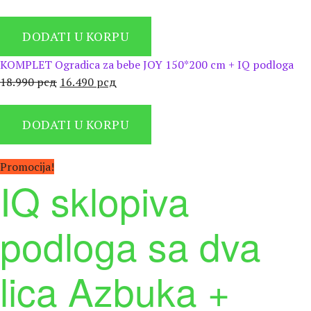
цена
цена
је
је:
DODATI U KORPU
била:
16.490 рсд.
18.990 рсд.
KOMPLET Ogradica za bebe JOY 150*200 cm + IQ podloga
Оригинална
Тренутна
18.990
рсд
16.490
рсд
цена
цена
је
је:
DODATI U KORPU
била:
16.490 рсд.
18.990 рсд.
Promocija!
IQ sklopiva
podloga sa dva
lica Azbuka +