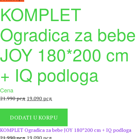
KOMPLET
Ogradica za bebe
JOY 180*200 cm
+ IQ podloga
Cena
Оригинална
Тренутна
21.990
рсд
19.090
рсд
цена
цена
је
је:
DODATI U KORPU
била:
19.090 рсд.
21.990 рсд.
KOMPLET Ogradica za bebe JOY 180*200 cm + IQ podloga
Оригинална
Тренутна
21.990
рсд
19.090
рсд