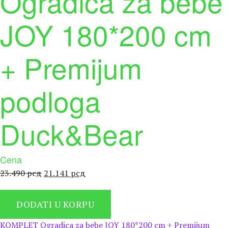
Ogradica za bebe
JOY 180*200 cm
+ Premijum
podloga
Duck&Bear
Cena
Оригинална
Тренутна
23.490
рсд
21.141
рсд
цена
цена
је
је:
DODATI U KORPU
била:
21.141 рсд.
23.490 рсд.
KOMPLET Ogradica za bebe JOY 180*200 cm + Premijum