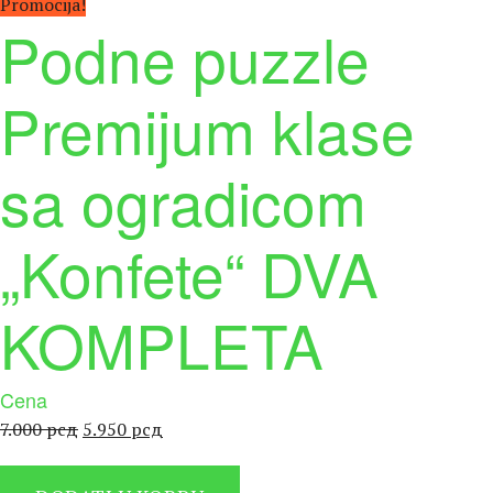
Promocija!
Podne puzzle
Premijum klase
sa ogradicom
„Konfete“ DVA
KOMPLETA
Cena
Оригинална
Тренутна
7.000
рсд
5.950
рсд
цена
цена
је
је: