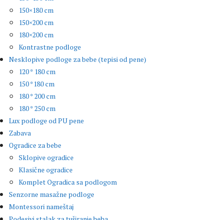
150×180 cm
150×200 cm
180×200 cm
Kontrastne podloge
Nesklopive podloge za bebe (tepisi od pene)
120 * 180 cm
150 *180 cm
180 * 200 cm
180 * 250 cm
Lux podloge od PU pene
Zabava
Ogradice za bebe
Sklopive ogradice
Klasične ogradice
Komplet Ogradica sa podlogom
Senzorne masažne podloge
Montessori nameštaj
Podesivi stalak za tuširanje beba