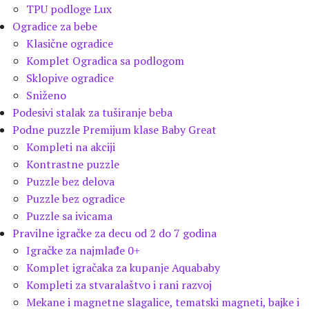
TPU podloge Lux
Ogradice za bebe
Klasične ogradice
Komplet Ogradica sa podlogom
Sklopive ogradice
Sniženo
Podesivi stalak za tuširanje beba
Podne puzzle Premijum klase Baby Great
Kompleti na akciji
Kontrastne puzzle
Puzzle bez delova
Puzzle bez ogradice
Puzzle sa ivicama
Pravilne igračke za decu od 2 do 7 godina
Igračke za najmlađe 0+
Komplet igračaka za kupanje Aquababy
Kompleti za stvaralaštvo i rani razvoj
Mekane i magnetne slagalice, tematski magneti, bajke i