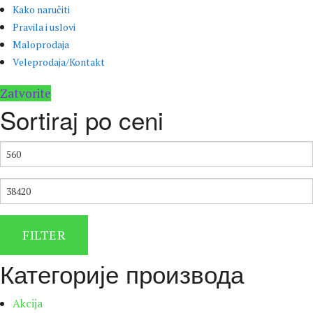
Kako naručiti
Pravila i uslovi
Maloprodaja
Veleprodaja/Kontakt
Zatvorite
Sortiraj po ceni
МИНИМАЛНА
ЦЕНА
МАКСИМАЛНА
ЦЕНА
FILTER
Категорије производа
Akcija