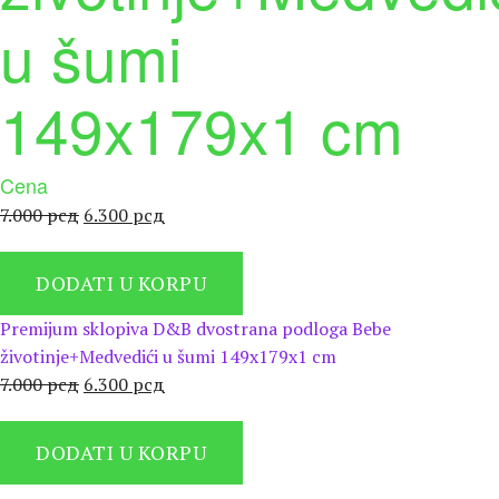
u šumi
149x179x1 cm
Cena
Оригинална
Тренутна
7.000
рсд
6.300
рсд
цена
цена
је
је:
DODATI U KORPU
била:
6.300 рсд.
7.000 рсд.
Premijum sklopiva D&B dvostrana podloga Bebe
životinje+Medvedići u šumi 149x179x1 cm
Оригинална
Тренутна
7.000
рсд
6.300
рсд
цена
цена
је
је:
DODATI U KORPU
била:
6.300 рсд.
7.000 рсд.