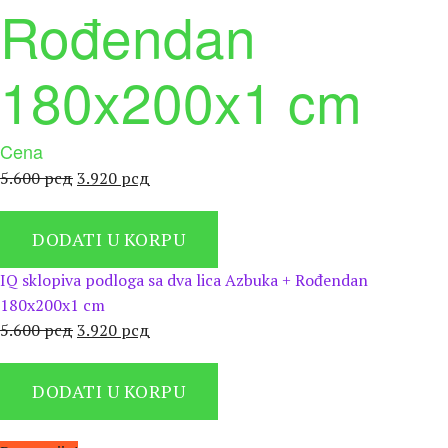
Rođendan
180x200x1 cm
Cena
Оригинална
Тренутна
5.600
рсд
3.920
рсд
цена
цена
је
је:
DODATI U KORPU
била:
3.920 рсд.
5.600 рсд.
IQ sklopiva podloga sa dva lica Azbuka + Rođendan
180x200x1 cm
Оригинална
Тренутна
5.600
рсд
3.920
рсд
цена
цена
је
је:
DODATI U KORPU
била:
3.920 рсд.
5.600 рсд.