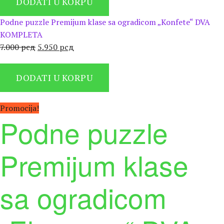
DODATI U KORPU
била:
5.950 рсд.
7.000 рсд.
Podne puzzle Premijum klase sa ogradicom „Konfete“ DVA
KOMPLETA
Оригинална
Тренутна
7.000
рсд
5.950
рсд
цена
цена
је
је:
DODATI U KORPU
била:
5.950 рсд.
7.000 рсд.
Promocija!
Podne puzzle
Premijum klase
sa ogradicom