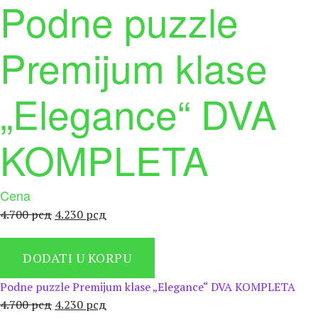
Podne puzzle
Premijum klase
„Elegance“ DVA
KOMPLETA
Cena
Оригинална
Тренутна
4.700
рсд
4.230
рсд
цена
цена
је
је:
DODATI U KORPU
била:
4.230 рсд.
4.700 рсд.
Podne puzzle Premijum klase „Elegance“ DVA KOMPLETA
Оригинална
Тренутна
4.700
рсд
4.230
рсд