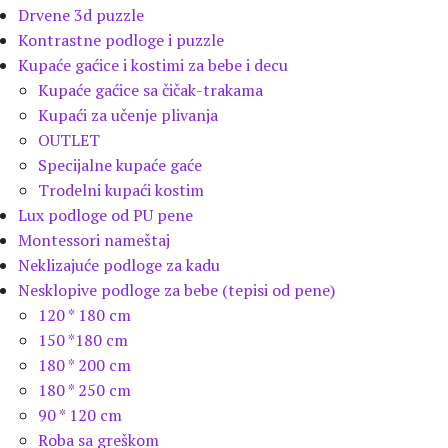
Drvene 3d puzzle
Kontrastne podloge i puzzle
Kupaće gaćice i kostimi za bebe i decu
Kupaće gaćice sa čičak-trakama
Kupaći za učenje plivanja
OUTLET
Specijalne kupaće gaće
Trodelni kupaći kostim
Lux podloge od PU pene
Montessori nameštaj
Neklizajuće podloge za kadu
Nesklopive podloge za bebe (tepisi od pene)
120 * 180 cm
150 *180 cm
180 * 200 cm
180 * 250 cm
90 * 120 cm
Roba sa greškom