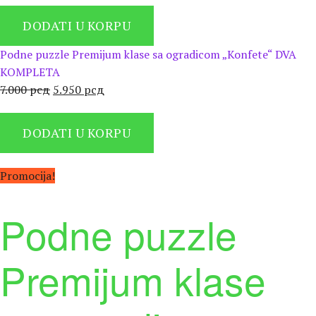
је
је:
DODATI U KORPU
била:
5.950 рсд.
7.000 рсд.
Podne puzzle Premijum klase sa ogradicom „Konfete“ DVA
KOMPLETA
Оригинална
Тренутна
7.000
рсд
5.950
рсд
цена
цена
је
је:
DODATI U KORPU
била:
5.950 рсд.
7.000 рсд.
Promocija!
Podne puzzle
Premijum klase