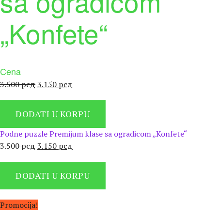
sa ogradicom
„Konfete“
Cena
Оригинална
Тренутна
3.500
рсд
3.150
рсд
цена
цена
је
је:
DODATI U KORPU
била:
3.150 рсд.
3.500 рсд.
Podne puzzle Premijum klase sa ogradicom „Konfete“
Оригинална
Тренутна
3.500
рсд
3.150
рсд
цена
цена
је
је:
DODATI U KORPU
била:
3.150 рсд.
3.500 рсд.
Promocija!