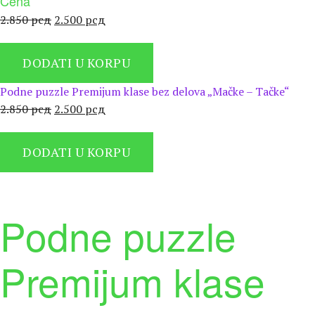
Cena
Оригинална
Тренутна
2.850
рсд
2.500
рсд
цена
цена
је
је:
DODATI U KORPU
била:
2.500 рсд.
2.850 рсд.
Podne puzzle Premijum klase bez delova „Mačke – Tačke“
Оригинална
Тренутна
2.850
рсд
2.500
рсд
цена
цена
је
је:
DODATI U KORPU
била:
2.500 рсд.
2.850 рсд.
Podne puzzle
Premijum klase