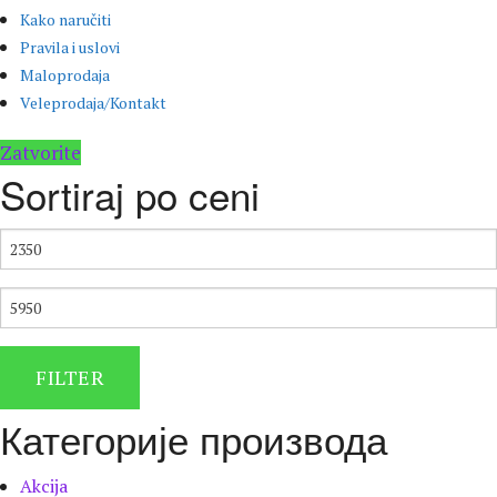
Kako naručiti
Pravila i uslovi
Maloprodaja
Veleprodaja/Kontakt
Zatvorite
Sortiraj po ceni
МИНИМАЛНА
ЦЕНА
МАКСИМАЛНА
ЦЕНА
FILTER
Категорије производа
Akcija