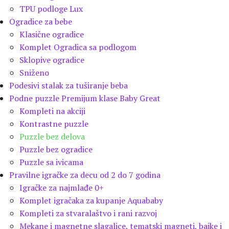
TPU podloge Lux
Ogradice za bebe
Klasične ogradice
Komplet Ogradica sa podlogom
Sklopive ogradice
Sniženo
Podesivi stalak za tuširanje beba
Podne puzzle Premijum klase Baby Great
Kompleti na akciji
Kontrastne puzzle
Puzzle bez delova
Puzzle bez ogradice
Puzzle sa ivicama
Pravilne igračke za decu od 2 do 7 godina
Igračke za najmlađe 0+
Komplet igračaka za kupanje Aquababy
Kompleti za stvaralaštvo i rani razvoj
Mekane i magnetne slagalice, tematski magneti, bajke i