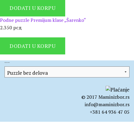
DODATI U KORPU
Podne puzzle Premijum klase „Šarenko“
2.350
рсд
DODATI U KORPU
Kategorije proizvoda
© 2017 Maminizbor.rs
info@maminizbor.rs
+381 64 936 47 05