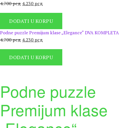
Оригинална
Тренутна
4.700
рсд
4.230
рсд
цена
цена
је
је:
DODATI U KORPU
била:
4.230 рсд.
4.700 рсд.
Podne puzzle Premijum klase „Elegance“ DVA KOMPLETA
Оригинална
Тренутна
4.700
рсд
4.230
рсд
цена
цена
је
је:
DODATI U KORPU
била:
4.230 рсд.
4.700 рсд.
Podne puzzle
Premijum klase