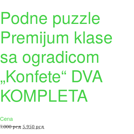
Podne puzzle
Premijum klase
sa ogradicom
„Konfete“ DVA
KOMPLETA
Cena
Оригинална
Тренутна
7.000
рсд
5.950
рсд
цена
цена