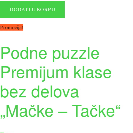
је
је:
DODATI U KORPU
била:
4.230 рсд.
4.700 рсд.
Promocija!
Podne puzzle
Premijum klase
bez delova
„Mačke – Tačke“