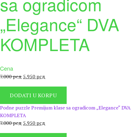
sa ogradicom
„Elegance“ DVA
KOMPLETA
Cena
Оригинална
Тренутна
7.000
рсд
5.950
рсд
цена
цена
је
је:
DODATI U KORPU
била:
5.950 рсд.
7.000 рсд.
Podne puzzle Premijum klase sa ogradicom „Elegance“ DVA
KOMPLETA
Оригинална
Тренутна
7.000
рсд
5.950
рсд
цена
цена