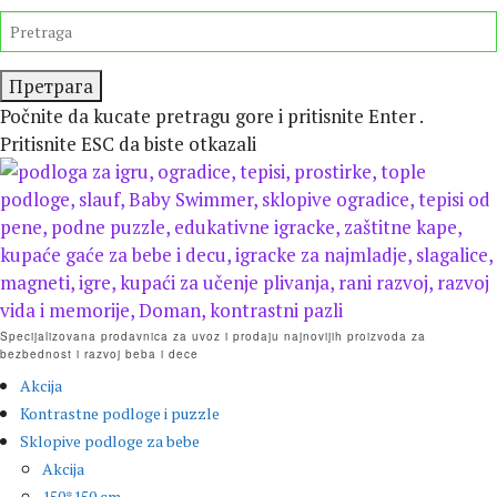
Preskočite
TRAŽITE
isecanje
Počnite da kucate pretragu gore i pritisnite Enter .
Pritisnite ESC da biste otkazali
Specijalizovana prodavnica za uvoz i prodaju najnovijih proizvoda za
bezbednost i razvoj beba i dece
Akcija
Kontrastne podloge i puzzle
Sklopive podloge za bebe
Akcija
150*150 cm