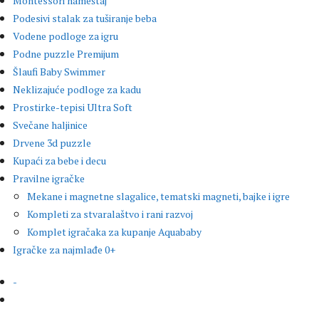
Montessori nameštaj
Podesivi stalak za tuširanje beba
Vodene podloge za igru
Podne puzzle Premijum
Šlaufi Baby Swimmer
Neklizajuće podloge za kadu
Prostirke-tepisi Ultra Soft
Svečane haljinice
Drvene 3d puzzle
Kupaći za bebe i decu
Pravilne igračke
Mekane i magnetne slagalice, tematski magneti, bajke i igre
Kompleti za stvaralaštvo i rani razvoj
Komplet igračaka za kupanje Aquababy
Igračke za najmlađe 0+
-