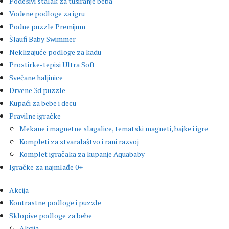
Podesivi stalak za tuširanje beba
Vodene podloge za igru
Podne puzzle Premijum
Šlaufi Baby Swimmer
Neklizajuće podloge za kadu
Prostirke-tepisi Ultra Soft
Svečane haljinice
Drvene 3d puzzle
Kupaći za bebe i decu
Pravilne igračke
Mekane i magnetne slagalice, tematski magneti, bajke i igre
Kompleti za stvaralaštvo i rani razvoj
Komplet igračaka za kupanje Aquababy
Igračke za najmlađe 0+
Akcija
Kontrastne podloge i puzzle
Sklopive podloge za bebe
Akcija