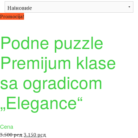
Promocija!
Podne puzzle
Premijum klase
sa ogradicom
„Elegance“
Cena
Оригинална
Тренутна
3.500
рсд
3.150
рсд