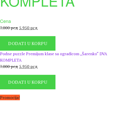
KOMPLETA
Cena
Оригинална
Тренутна
7.000
рсд
5.950
рсд
цена
цена
је
је:
DODATI U KORPU
била:
5.950 рсд.
7.000 рсд.
Podne puzzle Premijum klase sa ogradicom „Šarenko“ DVA
KOMPLETA
Оригинална
Тренутна
7.000
рсд
5.950
рсд
цена
цена
је
је:
DODATI U KORPU
била:
5.950 рсд.
7.000 рсд.
Promocija!