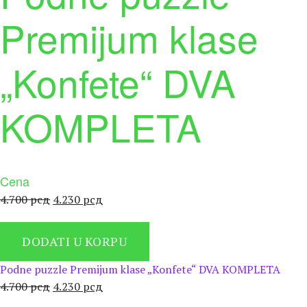
Premijum klase
„Konfete“ DVA
KOMPLETA
Cena
Оригинална
Тренутна
4.700
рсд
4.230
рсд
цена
цена
је
је:
DODATI U KORPU
била:
4.230 рсд.
4.700 рсд.
Podne puzzle Premijum klase „Konfete“ DVA KOMPLETA
Оригинална
Тренутна
4.700
рсд
4.230
рсд
цена
цена