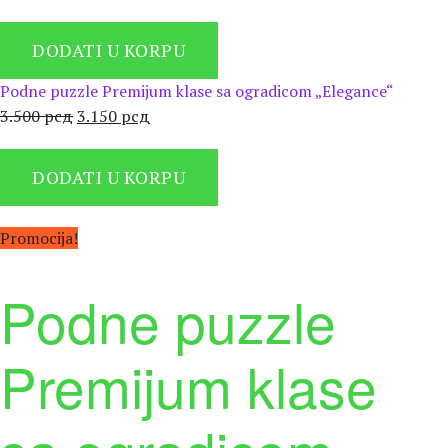
цена
цена
је
је:
DODATI U KORPU
била:
3.150 рсд.
3.500 рсд.
Podne puzzle Premijum klase sa ogradicom „Elegance“
Оригинална
Тренутна
3.500
рсд
3.150
рсд
цена
цена
је
је:
DODATI U KORPU
била:
3.150 рсд.
3.500 рсд.
Promocija!
Podne puzzle
Premijum klase