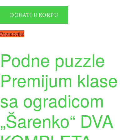
цена
цена
је
је:
DODATI U KORPU
била:
4.230 рсд.
4.700 рсд.
Promocija!
Podne puzzle
Premijum klase
sa ogradicom
„Šarenko“ DVA