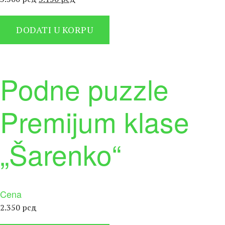
цена
цена
је
је:
DODATI U KORPU
била:
3.150 рсд.
3.500 рсд.
Podne puzzle
Premijum klase
„Šarenko“
Cena
2.350
рсд