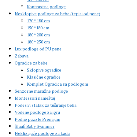
Kontrastne podloge
Nesklopive podloge za bebe (tepisi od pene)
120 * 180 cm
150 *180 cm
180 * 200 cm
180 * 250 cm
Lux podloge od PU pene
Zabava
Ogradice za bebe
Sklopive ogradice
Klasične ogradice
Komplet Ogradica sa podlogom
Senzorne masažne podloge
Montessori nameštaj
Podesivi stalak za tuširanje beba
Vodene podloge za igru
Podne puzzle Premijum
Šlaufi Baby Swimmer
Neklizajuće podloge za kadu