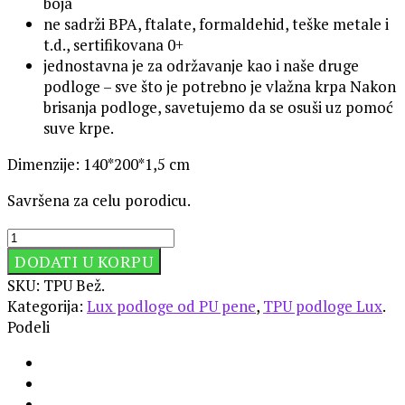
boja
ne sadrži BPA, ftalate, formaldehid, teške metale i
t.d., sertifikovana 0+
jednostavna je za održavanje kao i naše druge
podloge – sve što je potrebno je vlažna krpa Nakon
brisanja podloge, savetujemo da se osuši uz pomoć
suve krpe.
Dimenzije: 140*200*1,5 cm
Savršena za celu porodicu.
DODATI U KORPU
SKU:
TPU Bež
.
Kategorija:
Lux podloge od PU pene
,
TPU podloge Lux
.
Podeli