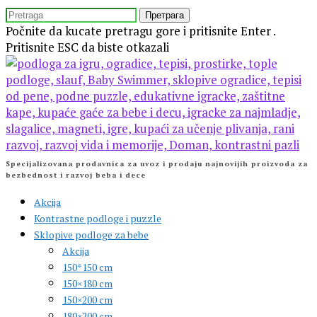
Preskočite
TRAŽITE
isecanje
Počnite da kucate pretragu gore i pritisnite Enter .
Pritisnite ESC da biste otkazali
Specijalizovana prodavnica za uvoz i prodaju najnovijih proizvoda za
bezbednost i razvoj beba i dece
Akcija
Kontrastne podloge i puzzle
Sklopive podloge za bebe
Akcija
150*150 cm
150×180 cm
150×200 cm
180×200 cm