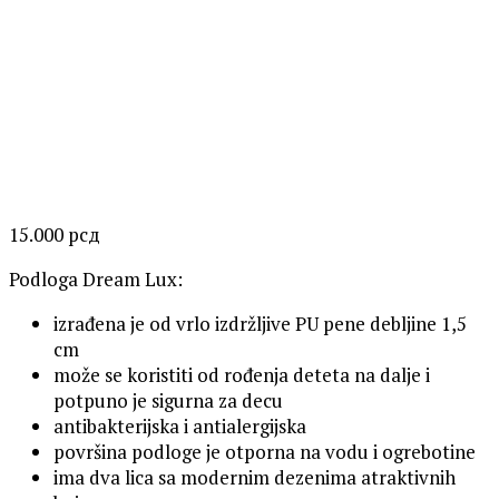
15.000
рсд
Podloga Dream Lux:
izrađena je od vrlo izdržljive PU pene debljine 1,5
cm
može se koristiti od rođenja deteta na dalje i
potpuno je sigurna za decu
antibakterijska i antialergijska
površina podloge je otporna na vodu i ogrebotine
ima dva lica sa modernim dezenima atraktivnih