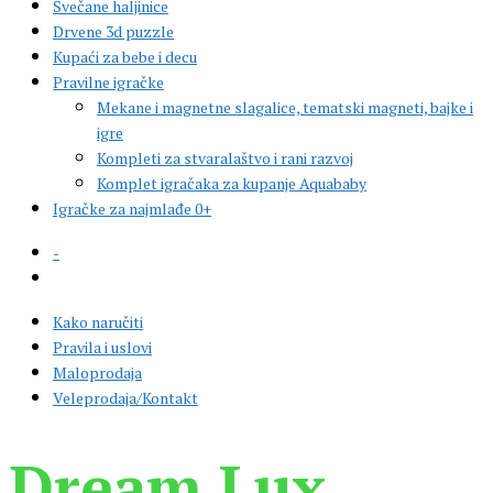
Svečane haljinice
Drvene 3d puzzle
Kupaći za bebe i decu
Pravilne igračke
Mekane i magnetne slagalice, tematski magneti, bajke i
igre
Kompleti za stvaralaštvo i rani razvoj
Komplet igračaka za kupanje Aquababy
Igračke za najmlađe 0+
-
Kako naručiti
Pravila i uslovi
Maloprodaja
Veleprodaja/Kontakt
Dream Lux