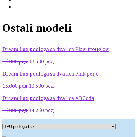
Ostali modeli
Dream Lux podloga sa dva lica Plavi trouglovi
Оригинална
Тренутна
15.000
рсд
13.500
рсд
цена
цена
Dream Lux podloga sa dva lica Pink perje
је
је:
била:
13.500 рсд.
Оригинална
Тренутна
15.000
рсд
13.500
рсд
15.000 рсд.
цена
цена
Dream Lux podloga sa dva lica ABCeda
је
је:
била:
13.500 рсд.
Оригинална
Тренутна
15.000
рсд
14.250
рсд
15.000 рсд.
цена
цена
Kategorije proizvoda
је
је:
била:
14.250 рсд.