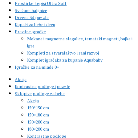
Prostirke-tepisi Ultra Soft
Svečane haljinice
Drvene 3d puzzle
Kupaći za bebe i decu
Pravilne igračke
Mekane i magnetne slagalice, tematski magneti, bajke i
igre
Kompleti za stvaralaštvo i rani razvoj
Komplet igračaka za kupanje Aquababy
Igračke za najmlađe 0+
Akcija
Kontrastne podloge i puzzle
Sklopive podloge za bebe
Akcija
150*150 cm
150×180 cm
150×200 cm
180×200 cm
Kontrastne podloge