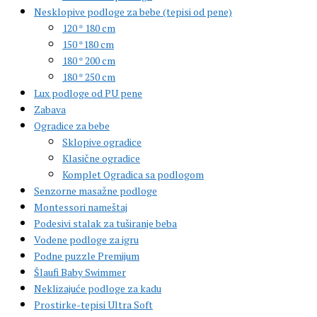
Nesklopive podloge za bebe (tepisi od pene)
120 * 180 cm
150 *180 cm
180 * 200 cm
180 * 250 cm
Lux podloge od PU pene
Zabava
Ogradice za bebe
Sklopive ogradice
Klasične ogradice
Komplet Ogradica sa podlogom
Senzorne masažne podloge
Montessori nameštaj
Podesivi stalak za tuširanje beba
Vodene podloge za igru
Podne puzzle Premijum
Šlaufi Baby Swimmer
Neklizajuće podloge za kadu
Prostirke-tepisi Ultra Soft