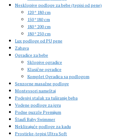
Nesklopive podloge za bebe (tepisi od pene)
120 * 180 cm
150 *180 cm
180 * 200 cm
180 * 250 cm
Lux podloge od PU pene
Zabava
Ogradice za bebe
Sklopive ogradice
Klasične ogradice
Komplet Ogradica sa podlogom
Senzorne masažne podloge
Montessori nameštaj
Podesivi stalak za tuširanje beba
Vodene podloge za igru
Podne puzzle Premijum
Šlaufi Baby Swimmer
Neklizajuće podloge za kadu
Prostirke-tepisi Ultra Soft