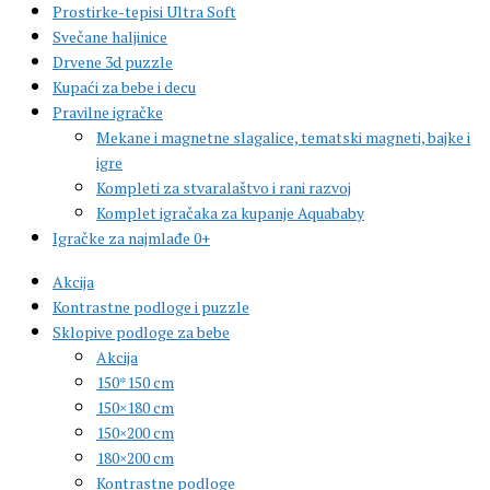
Prostirke-tepisi Ultra Soft
Svečane haljinice
Drvene 3d puzzle
Kupaći za bebe i decu
Pravilne igračke
Mekane i magnetne slagalice, tematski magneti, bajke i
igre
Kompleti za stvaralaštvo i rani razvoj
Komplet igračaka za kupanje Aquababy
Igračke za najmlađe 0+
Akcija
Kontrastne podloge i puzzle
Sklopive podloge za bebe
Akcija
150*150 cm
150×180 cm
150×200 cm
180×200 cm
Kontrastne podloge