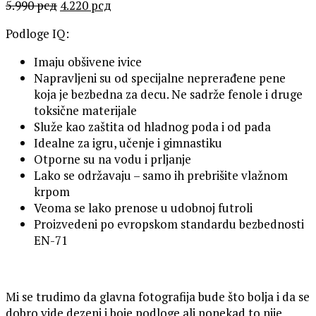
Оригинална
Тренутна
5.990
рсд
4.220
рсд
цена
цена
Podloge IQ:
је
је:
била:
4.220 рсд.
Imaju obšivene ivice
5.990 рсд.
Napravljeni su od specijalne neprerađene pene
koja je bezbedna za decu. Ne sadrže fenole i druge
toksične materijale
Služe kao zaštita od hladnog poda i od pada
Idealne za igru, učenje i gimnastiku
Otporne su na vodu i prljanje
Lako se održavaju – samo ih prebrišite vlažnom
krpom
Veoma se lako prenose u udobnoj futroli
Proizvedeni po evropskom standardu bezbednosti
EN-71
Mi se trudimo da glavna fotografija bude što bolja i da se
dobro vide dezeni i boje podloge ali ponekad to nije