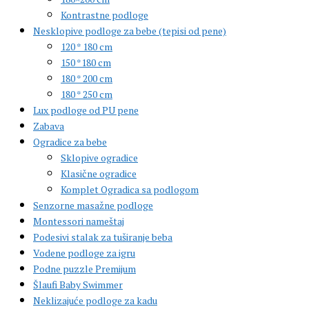
Kontrastne podloge
Nesklopive podloge za bebe (tepisi od pene)
120 * 180 cm
150 *180 cm
180 * 200 cm
180 * 250 cm
Lux podloge od PU pene
Zabava
Ogradice za bebe
Sklopive ogradice
Klasične ogradice
Komplet Ogradica sa podlogom
Senzorne masažne podloge
Montessori nameštaj
Podesivi stalak za tuširanje beba
Vodene podloge za igru
Podne puzzle Premijum
Šlaufi Baby Swimmer
Neklizajuće podloge za kadu