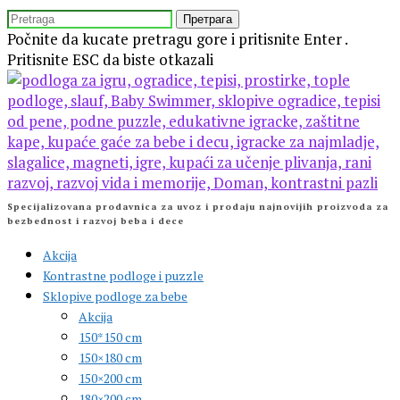
Preskočite
TRAŽITE
isecanje
Počnite da kucate pretragu gore i pritisnite Enter .
Pritisnite ESC da biste otkazali
Specijalizovana prodavnica za uvoz i prodaju najnovijih proizvoda za
bezbednost i razvoj beba i dece
Akcija
Kontrastne podloge i puzzle
Sklopive podloge za bebe
Akcija
150*150 cm
150×180 cm
150×200 cm
180×200 cm