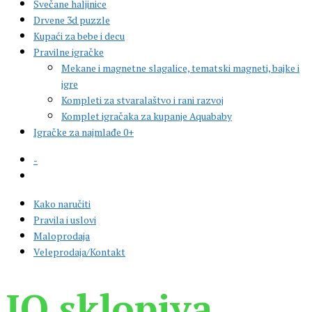
Svečane haljinice
Drvene 3d puzzle
Kupaći za bebe i decu
Pravilne igračke
Mekane i magnetne slagalice, tematski magneti, bajke i
igre
Kompleti za stvaralaštvo i rani razvoj
Komplet igračaka za kupanje Aquababy
Igračke za najmlađe 0+
-
Kako naručiti
Pravila i uslovi
Maloprodaja
Veleprodaja/Kontakt
IQ sklopiva