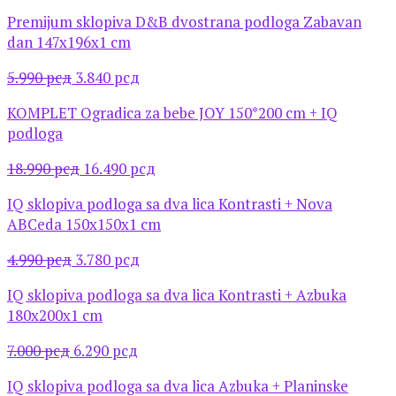
цена
цена
Premijum sklopiva D&B dvostrana podloga Zabavan
је
је:
dan 147x196x1 cm
била:
19.090 рсд.
21.990 рсд.
Оригинална
Тренутна
5.990
рсд
3.840
рсд
цена
цена
KOMPLET Ogradica za bebe JOY 150*200 cm + IQ
је
је:
podloga
била:
3.840 рсд.
5.990 рсд.
Оригинална
Тренутна
18.990
рсд
16.490
рсд
цена
цена
IQ sklopiva podloga sa dva lica Kontrasti + Nova
је
је:
ABCeda 150x150x1 cm
била:
16.490 рсд.
18.990 рсд.
Оригинална
Тренутна
4.990
рсд
3.780
рсд
цена
цена
IQ sklopiva podloga sa dva lica Kontrasti + Azbuka
је
је:
180x200x1 cm
била:
3.780 рсд.
4.990 рсд.
Оригинална
Тренутна
7.000
рсд
6.290
рсд
цена
цена
IQ sklopiva podloga sa dva lica Azbuka + Planinske
је
је: