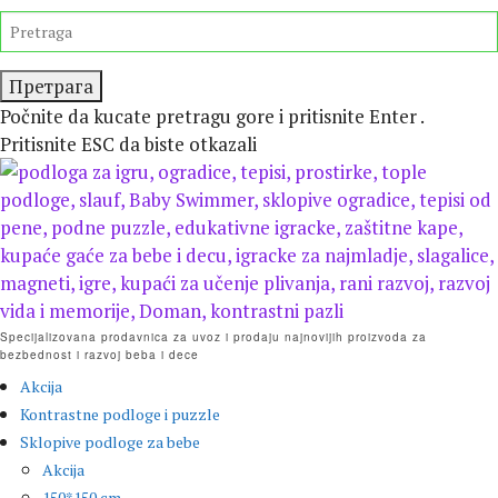
Preskočite
TRAŽITE
isecanje
Počnite da kucate pretragu gore i pritisnite Enter .
Pritisnite ESC da biste otkazali
Specijalizovana prodavnica za uvoz i prodaju najnovijih proizvoda za
bezbednost i razvoj beba i dece
Akcija
Kontrastne podloge i puzzle
Sklopive podloge za bebe
Akcija
150*150 cm