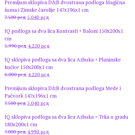
Premijum sklopiva D&B dvostrana podloga Magična
је
је:
šuma i Zimske čarolije 147x196x1 cm
била:
3.990 рсд.
Оригинална
Тренутна
7.500
рсд
5.040
рсд
6.000 рсд.
цена
цена
IQ podloga sa dva lica Kontrasti + Baloni 150x200x1
је
је:
cm
била:
5.040 рсд.
Оригинална
Тренутна
5.990
рсд
4.220
рсд
7.500 рсд.
цена
цена
IQ sklopiva podloga sa dva lica Azbuka + Planinske
је
је:
kućice 150x200x1 cm
била:
4.220 рсд.
Оригинална
Тренутна
6.000
рсд
4.220
рсд
5.990 рсд.
цена
цена
Premijum sklopiva D&B dvostrana podloga Mede i
је
је:
Pačvork 147x196x1 cm
била:
4.220 рсд.
Оригинална
Тренутна
7.500
рсд
5.040
рсд
6.000 рсд.
цена
цена
IQ sklopiva podloga sa dva lica Azbuka + Trka u gradu
је
је:
180x200x1 cm
била:
5.040 рсд.
Оригинална
Тренутна
7.000
рсд
4.990
рсд
7.500 рсд.