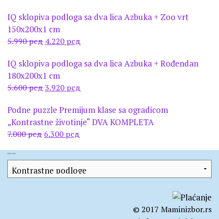
цена
цена
IQ sklopiva podloga sa dva lica Azbuka + Zoo vrt
је
је:
150x200x1 cm
била:
4.990 рсд.
Оригинална
Тренутна
5.990
рсд
4.220
рсд
7.000 рсд.
цена
цена
IQ sklopiva podloga sa dva lica Azbuka + Rođendan
је
је:
180x200x1 cm
била:
4.220 рсд.
Оригинална
Тренутна
5.600
рсд
3.920
рсд
5.990 рсд.
цена
цена
Podne puzzle Premijum klase sa ogradicom
је
је:
„Kontrastne životinje“ DVA KOMPLETA
била:
3.920 рсд.
Оригинална
Тренутна
7.000
рсд
6.300
рсд
5.600 рсд.
цена
цена
је
је:
Kategorije proizvoda
била:
6.300 рсд.
7.000 рсд.
© 2017 Maminizbor.rs