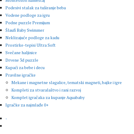
Montessori nameštaj
Podesivi stalak za tuširanje beba
Vodene podloge za igru
Podne puzzle Premijum
Šlaufi Baby Swimmer
Neklizajuće podloge za kadu
Prostirke-tepisi Ultra Soft
Svečane haljinice
Drvene 3d puzzle
Kupaći za bebe i decu
Pravilne igračke
Mekane i magnetne slagalice, tematski magneti, bajke i igre
Kompleti za stvaralaštvo i rani razvoj
Komplet igračaka za kupanje Aquababy
Igračke za najmlađe 0+
-