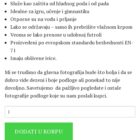
Služe kao zaštita od hladnog poda i od pada
Idealne za igru, učenje i gimnastiku
Otporne su na vodu i prljanje
Lako se održavaju – samo ih prebrišite vlažnom krpom
Veoma se lako prenose u udobnoj futroli
Proizvedeni po evropskom standardu bezbednosti EN-
71
Imaju obšivene ivice.
Mi se trudimo da glavna fotografija bude što bolja i da se
dobro vide dezeni i boje podloge ali ponekad to nije
dovoljno. Savetujemo da pažljivo pogledate i ostale
fotografije podloge koje su nam poslali kupci.
DODATI U KORPU