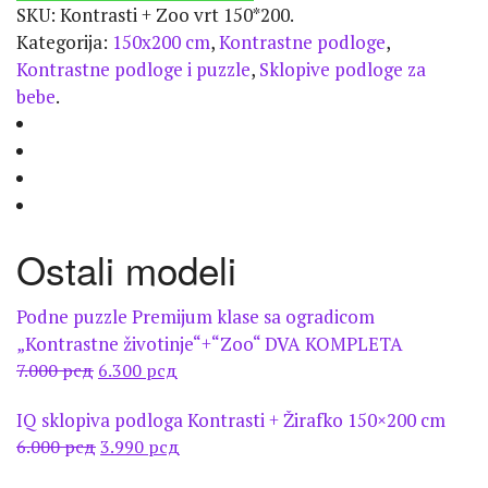
SKU:
Kontrasti + Zoo vrt 150*200
.
Kategorija:
150x200 cm
,
Kontrastne podloge
,
Kontrastne podloge i puzzle
,
Sklopive podloge za
bebe
.
Ostali modeli
Podne puzzle Premijum klase sa ogradicom
„Kontrastne životinje“+“Zoo“ DVA KOMPLETA
Оригинална
Тренутна
7.000
рсд
6.300
рсд
цена
цена
IQ sklopiva podloga Kontrasti + Žirafko 150×200 cm
је
је:
Оригинална
Тренутна
6.000
рсд
3.990
рсд
била:
6.300 рсд.
цена
цена
7.000 рсд.