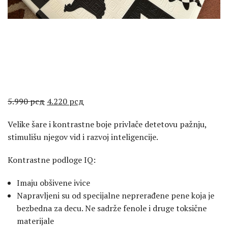
Оригинална
Тренутна
5.990
рсд
4.220
рсд
цена
цена
Velike šare i kontrastne boje privlače detetovu pažnju,
је
је:
stimulišu njegov vid i razvoj inteligencije.
била:
4.220 рсд.
5.990 рсд.
Kontrastne podloge IQ:
Imaju obšivene ivice
Napravljeni su od specijalne neprerađene pene koja je
bezbedna za decu. Ne sadrže fenole i druge toksične
materijale