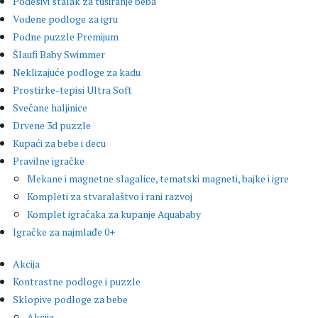
Podesivi stalak za tuširanje beba
Vodene podloge za igru
Podne puzzle Premijum
Šlaufi Baby Swimmer
Neklizajuće podloge za kadu
Prostirke-tepisi Ultra Soft
Svečane haljinice
Drvene 3d puzzle
Kupaći za bebe i decu
Pravilne igračke
Mekane i magnetne slagalice, tematski magneti, bajke i igre
Kompleti za stvaralaštvo i rani razvoj
Komplet igračaka za kupanje Aquababy
Igračke za najmlađe 0+
Akcija
Kontrastne podloge i puzzle
Sklopive podloge za bebe
Akcija