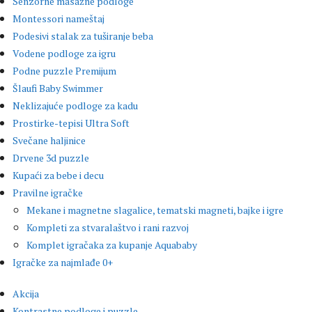
Senzorne masažne podloge
Montessori nameštaj
Podesivi stalak za tuširanje beba
Vodene podloge za igru
Podne puzzle Premijum
Šlaufi Baby Swimmer
Neklizajuće podloge za kadu
Prostirke-tepisi Ultra Soft
Svečane haljinice
Drvene 3d puzzle
Kupaći za bebe i decu
Pravilne igračke
Mekane i magnetne slagalice, tematski magneti, bajke i igre
Kompleti za stvaralaštvo i rani razvoj
Komplet igračaka za kupanje Aquababy
Igračke za najmlađe 0+
Akcija
Kontrastne podloge i puzzle