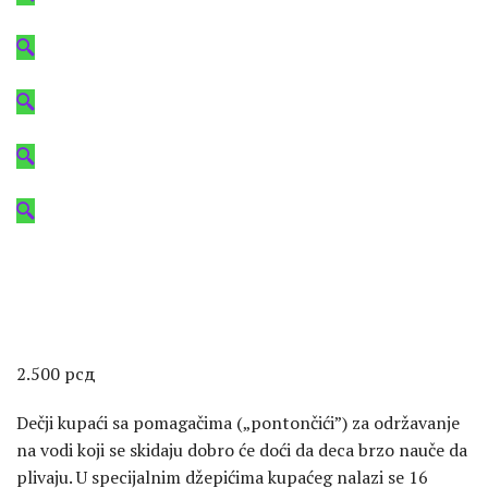
2.500
рсд
Dečji kupaći sa pomagačima („pontončići”) za održavanje
na vodi koji se skidaju dobro će doći da deca brzo nauče da
plivaju. U specijalnim džepićima kupaćeg nalazi se 16