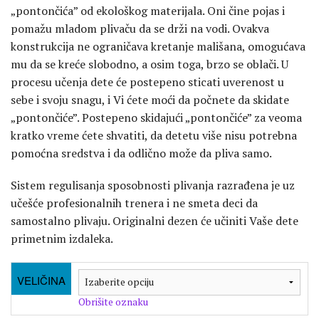
„pontončića” od ekološkog materijala. Oni čine pojas i
pomažu mladom plivaču da se drži na vodi. Ovakva
konstrukcija ne ograničava kretanje mališana, omogućava
mu da se kreće slobodno, a osim toga, brzo se oblači. U
procesu učenja dete će postepeno sticati uverenost u
sebe i svoju snagu, i Vi ćete moći da počnete da skidate
„pontončiće”. Postepeno skidajući „pontončiće” za veoma
kratko vreme ćete shvatiti, da detetu više nisu potrebna
pomoćna sredstva i da odlično može da pliva samo.
Sistem regulisanja sposobnosti plivanja razrađena je uz
učešće profesionalnih trenera i ne smeta deci da
samostalno plivaju. Originalni dezen će učiniti Vaše dete
primetnim izdaleka.
VELIČINA
Obrišite oznaku