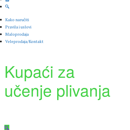
Kako naručiti
Pravila i uslovi
Maloprodaja
Veleprodaja/Kontakt
Kupaći za
učenje plivanja