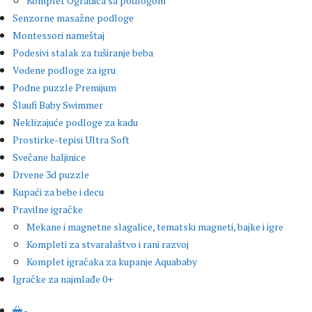
Komplet Ogradica sa podlogom
Senzorne masažne podloge
Montessori nameštaj
Podesivi stalak za tuširanje beba
Vodene podloge za igru
Podne puzzle Premijum
Šlaufi Baby Swimmer
Neklizajuće podloge za kadu
Prostirke-tepisi Ultra Soft
Svečane haljinice
Drvene 3d puzzle
Kupaći za bebe i decu
Pravilne igračke
Mekane i magnetne slagalice, tematski magneti, bajke i igre
Kompleti za stvaralaštvo i rani razvoj
Komplet igračaka za kupanje Aquababy
Igračke za najmlađe 0+
-