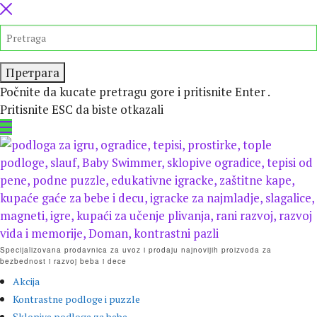
Preskočite
isecanje
TRAŽITE
Počnite da kucate pretragu gore i pritisnite Enter .
Pritisnite ESC da biste otkazali
Specijalizovana prodavnica za uvoz i prodaju najnovijih proizvoda za
bezbednost i razvoj beba i dece
Akcija
Kontrastne podloge i puzzle
Sklopive podloge za bebe