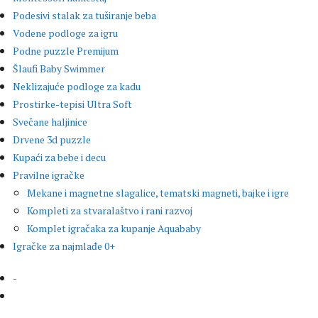
Podesivi stalak za tuširanje beba
Vodene podloge za igru
Podne puzzle Premijum
Šlaufi Baby Swimmer
Neklizajuće podloge za kadu
Prostirke-tepisi Ultra Soft
Svečane haljinice
Drvene 3d puzzle
Kupaći za bebe i decu
Pravilne igračke
Mekane i magnetne slagalice, tematski magneti, bajke i igre
Kompleti za stvaralaštvo i rani razvoj
Komplet igračaka za kupanje Aquababy
Igračke za najmlađe 0+
-