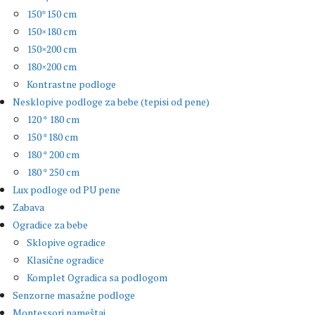
150*150 cm
150×180 cm
150×200 cm
180×200 cm
Kontrastne podloge
Nesklopive podloge za bebe (tepisi od pene)
120 * 180 cm
150 *180 cm
180 * 200 cm
180 * 250 cm
Lux podloge od PU pene
Zabava
Ogradice za bebe
Sklopive ogradice
Klasične ogradice
Komplet Ogradica sa podlogom
Senzorne masažne podloge
Montessori nameštaj