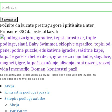
Preskočite
TRAŽITE
isecanje
Počnite da kucate pretragu gore i pritisnite Enter .
Pritisnite ESC da biste otkazali
Specijalizovana prodavnica za uvoz i prodaju najnovijih proizvoda za
bezbednost i razvoj beba i dece
Akcija
Kontrastne podloge i puzzle
Sklopive podloge za bebe
Akcija
150*150 cm