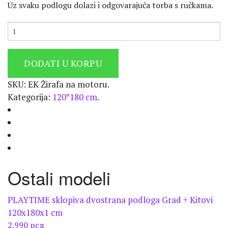
Uz svaku podlogu dolazi i odgovarajuća torba s ručkama.
DODATI U KORPU
SKU:
EK Žirafa na motoru
.
Kategorija:
120*180 cm
.
Ostali modeli
PLAYTIME sklopiva dvostrana podloga Grad + Kitovi
120x180x1 cm
2.990
рсд