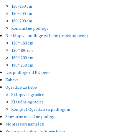
150×180 cm
150×200 cm
180×200 cm
Kontrastne podloge
Nesklopive podloge za bebe (tepisi od pene)
120 * 180 cm
150 *180 cm
180 * 200 cm
180 * 250 cm
Lux podloge od PU pene
Zabava
Ogradice za bebe
Sklopive ogradice
Klasične ogradice
Komplet Ogradica sa podlogom
Senzorne masažne podloge
Montessori nameštaj
Podesivi stalak za tuširanje beba