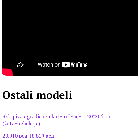
Ostali modeli
Sklopiva ogradica sa košem “Pače” 120*206 cm
(žuta+bela boje)
Оригинална
Тренутна
20.910
рсд
18.819
рсд