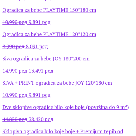
цена
цена
Ogradica za bebe PLAYTIME 150*180 cm
је
је:
била:
18.819 рсд.
Оригинална
Тренутна
10.990
рсд
9.891
рсд
20.910 рсд.
цена
цена
Ogradica za bebe PLAYTIME 120*120 cm
је
је:
била:
9.891 рсд.
Оригинална
Тренутна
8.990
рсд
8.091
рсд
10.990 рсд.
цена
цена
Siva ogradica za bebe JOY 180*200 cm
је
је:
била:
8.091 рсд.
Оригинална
Тренутна
14.990
рсд
13.491
рсд
8.990 рсд.
цена
цена
SIVA + PRINT ogradica za bebe JOY 120*180 cm
је
је:
била:
13.491 рсд.
Оригинална
Тренутна
10.990
рсд
9.891
рсд
14.990 рсд.
цена
цена
Dve sklopive ogradice bilo koje boje (površina do 9 m²)
је
је:
била:
9.891 рсд.
Оригинална
Тренутна
44.820
рсд
38.420
рсд
10.990 рсд.
цена
цена
Sklopiva ogradica bilo koje boje + Premijum tepih od
је
је: