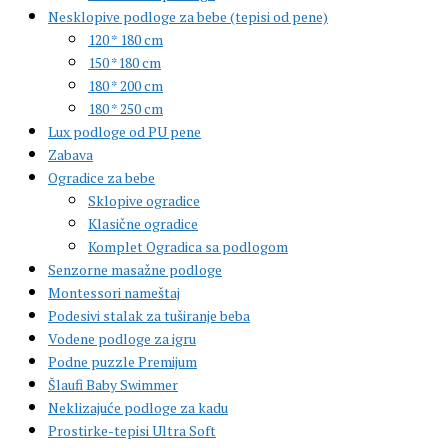
Nesklopive podloge za bebe (tepisi od pene)
120 * 180 cm
150 *180 cm
180 * 200 cm
180 * 250 cm
Lux podloge od PU pene
Zabava
Ogradice za bebe
Sklopive ogradice
Klasične ogradice
Komplet Ogradica sa podlogom
Senzorne masažne podloge
Montessori nameštaj
Podesivi stalak za tuširanje beba
Vodene podloge za igru
Podne puzzle Premijum
Šlaufi Baby Swimmer
Neklizajuće podloge za kadu
Prostirke-tepisi Ultra Soft