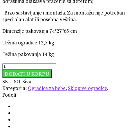
odraslima olakšava praćenje za detetom;
-Brzo sastavljanje i montaža. Za montažu nije potreban
specijalan alat ili posebna veština.
Dimenzije pakovanja 74*27*65 cm
Težina ogradice 12,5 kg
Težina pakovanja 14 kg
DODATI U KORPU
SKU:
SO-Siva
.
Kategorija:
Ogradice za bebe
,
Sklopive ogradice
.
Podeli