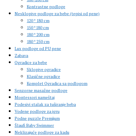
Kontrastne podloge
Nesklopive podloge za bebe (tepisi od pene)
120 * 180 cm
150 *180 cm
180 * 200 cm
180 * 250 cm
Lux podloge od PU pene
Zabava
Ogradice za bebe
Sklopive ogradice
Klasične ogradice
Komplet Ogradica sa podlogom
Senzorne masažne podloge
Montessori nameštaj
Podesivi stalak za tuširanje beba
Vodene podloge za igru
Podne puzzle Premijum
Šlaufi Baby Swimmer
Neklizajuće podloge za kadu