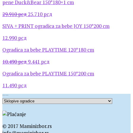
pene Duck&Bear 150*180×1 cm
била:
38.420 рсд.
44.820 рсд.
Оригинална
Тренутна
29.910
рсд
25.710
рсд
цена
цена
SIVA + PRINT ogradica za bebe JOY 150*200 cm
је
је:
била:
25.710 рсд.
12.990
рсд
29.910 рсд.
Ogradica za bebe PLAYTIME 120*180 cm
Оригинална
Тренутна
10.490
рсд
9.441
рсд
цена
цена
Ogradica za bebe PLAYTIME 150*200 cm
је
је:
била:
9.441 рсд.
11.490
рсд
10.490 рсд.
Kategorije proizvoda
© 2017 Maminizbor.rs
info@maminizbor.rs