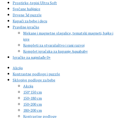
Prostirke-tepisi Ultra Soft
Svečane haljinice
Drvene 3d puzzle
Kupaći za bebe i decu
Pravilne igračke
Mekane i magnetne slagalice, tematski magneti, bajke i
igre
Kompleti za stvaralaštvo i rani razvoj
Komplet igračaka za kupanje Aquababy
Igračke za najmlađe 0+
Akcija
Kontrastne podloge i puzzle
Sklopive podloge za bebe
Akcija
150*150 cm
150×180 cm
150×200 cm
180×200 cm
Kontrastne podloge