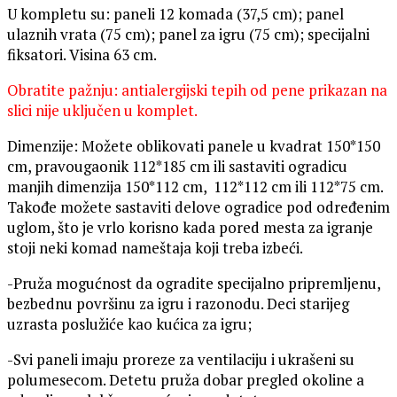
U kompletu su: paneli 12 komada (37,5 cm); panel
ulaznih vrata (75 cm); panel za igru (75 cm); specijalni
fiksatori. Visina 63 cm.
Obratite pažnju: antialergijski tepih od pene prikazan na
slici nije uključen u komplet.
Dimenzije: Možete oblikovati panele u kvadrat 150*150
cm, pravougaonik 112*185 cm ili sastaviti ogradicu
manjih dimenzija 150*112 cm, 112*112 cm ili 112*75 cm.
Takođe možete sastaviti delove ogradice pod određenim
uglom, što je vrlo korisno kada pored mesta za igranje
stoji neki komad nameštaja koji treba izbeći.
-Pruža mogućnost da ogradite specijalno pripremljenu,
bezbednu površinu za igru i razonodu. Deci starijeg
uzrasta poslužiće kao kućica za igru;
-Svi paneli imaju proreze za ventilaciju i ukrašeni su
polumesecom. Detetu pruža dobar pregled okoline a