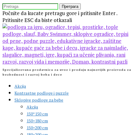
Preskočite
TRAŽITE
isecanje
Počnite da kucate pretragu gore i pritisnite Enter .
Pritisnite ESC da biste otkazali
Specijalizovana prodavnica za uvoz i prodaju najnovijih proizvoda za
bezbednost i razvoj beba i dece
Akcija
Kontrastne podloge i puzzle
Sklopive podloge za bebe
Akcija
150*150 cm
150×180 cm
150×200 cm
180×200 cm