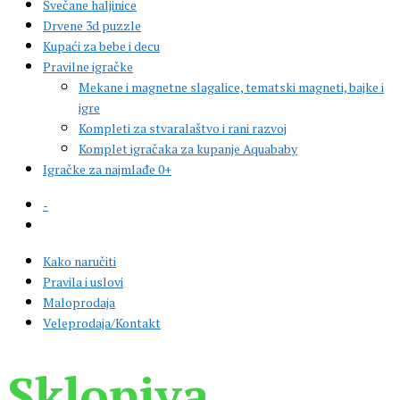
Svečane haljinice
Drvene 3d puzzle
Kupaći za bebe i decu
Pravilne igračke
Mekane i magnetne slagalice, tematski magneti, bajke i
igre
Kompleti za stvaralaštvo i rani razvoj
Komplet igračaka za kupanje Aquababy
Igračke za najmlađe 0+
-
Kako naručiti
Pravila i uslovi
Maloprodaja
Veleprodaja/Kontakt
Sklopiva