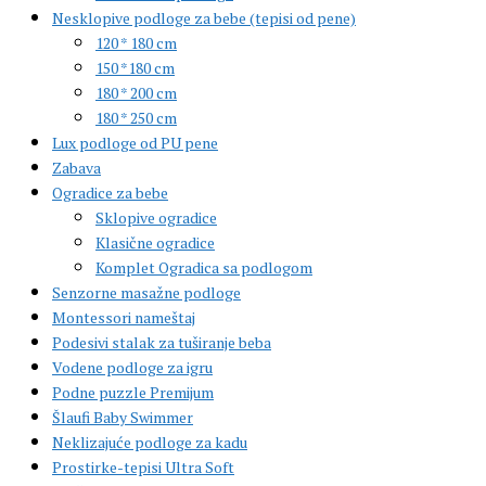
Nesklopive podloge za bebe (tepisi od pene)
120 * 180 cm
150 *180 cm
180 * 200 cm
180 * 250 cm
Lux podloge od PU pene
Zabava
Ogradice za bebe
Sklopive ogradice
Klasične ogradice
Komplet Ogradica sa podlogom
Senzorne masažne podloge
Montessori nameštaj
Podesivi stalak za tuširanje beba
Vodene podloge za igru
Podne puzzle Premijum
Šlaufi Baby Swimmer
Neklizajuće podloge za kadu
Prostirke-tepisi Ultra Soft