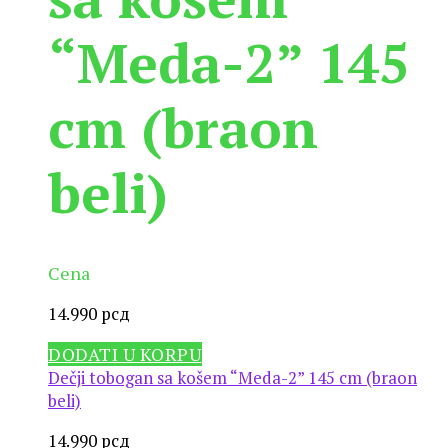
“Meda-2” 145
cm (braon
beli)
Cena
14.990
рсд
DODATI U KORPU
Dečji tobogan sa košem “Meda-2” 145 cm (braon
beli)
14.990
рсд