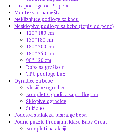
Lux podloge od PU pene
Montessori nameštaj
Neklizajuće podloge za kadu
Nesklopive podloge za bebe (tepisi od pene)
120 * 180 cm
150 *180 cm
180 * 200 cm
180 * 250 cm
90 * 120 cm
Roba sa greškom
TPU podloge Lux
Ogradice za bebe
Klasične ogradice
Komplet Ogradica sa podlogom
Sklopive ogradice
Sniženo
Podesivi stalak za tuširanje beba
Podne puzzle Premijum klase Baby Great
Kompleti na akciji