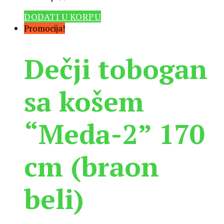
DODATI U KORPU
Promocija!
Dečji tobogan
sa košem
“Meda-2” 170
cm (braon
beli)