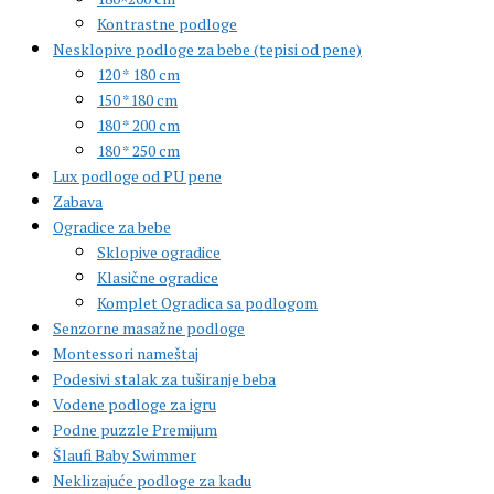
Kontrastne podloge
Nesklopive podloge za bebe (tepisi od pene)
120 * 180 cm
150 *180 cm
180 * 200 cm
180 * 250 cm
Lux podloge od PU pene
Zabava
Ogradice za bebe
Sklopive ogradice
Klasične ogradice
Komplet Ogradica sa podlogom
Senzorne masažne podloge
Montessori nameštaj
Podesivi stalak za tuširanje beba
Vodene podloge za igru
Podne puzzle Premijum
Šlaufi Baby Swimmer
Neklizajuće podloge za kadu