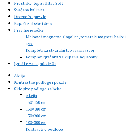
Prostirke-tepisi Ultra Soft
Svečane haljinice
Drvene 3d puzzle
Kupaći za bebe i decu
Pravilne igračke
Mekane i magnetne slagalice, tematski magneti, bajke i
igre
Kompleti za stvaralaštvo i rani razvoj
Komplet igračaka za kupanje Aquababy
Igračke za najmlađe 0+
Akcija
Kontrastne podloge i puzzle
Sklopive podloge za bebe
Akcija
150*150 cm
150×180 cm
150×200 cm
180×200 cm
Kontrastne podloge